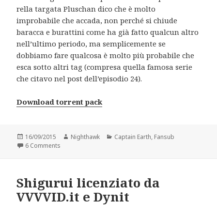
rella targata Pluschan dico che è molto
improbabile che accada, non perché si chiude
baracca e burattini come ha già fatto qualcun altro
nell’ultimo periodo, ma semplicemente se
dobbiamo fare qualcosa è molto più probabile che
esca sotto altri tag (compresa quella famosa serie
che citavo nel post dell’episodio 24).
Download torrent pack
Posted
Author
Categories
16/09/2015
Nighthawk
Captain Earth
,
Fansub
on
on Captain Earth pack TV
6 Comments
Shigurui licenziato da
VVVVID.it e Dynit