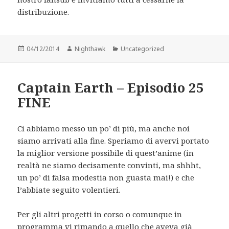
distribuzione.
Posted
Author
Categories
04/12/2014
Nighthawk
Uncategorized
on
Captain Earth – Episodio 25
FINE
Ci abbiamo messo un po’ di più, ma anche noi
siamo arrivati alla fine. Speriamo di avervi portato
la miglior versione possibile di quest’anime (in
realtà ne siamo decisamente convinti, ma shhht,
un po’ di falsa modestia non guasta mai!) e che
l’abbiate seguito volentieri.
Per gli altri progetti in corso o comunque in
programma vi rimando a
quello che aveva già