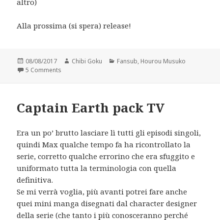
altro)
Alla prossima (si spera) release!
Posted
Author
Categories
08/08/2017
Chibi Goku
Fansub
,
Hourou Musuko
on
on Hourou Musuko BD pack (e non è uno scherzo)
5 Comments
Captain Earth pack TV
Era un po’ brutto lasciare lì tutti gli episodi singoli,
quindi Max qualche tempo fa ha ricontrollato la
serie, corretto qualche errorino che era sfuggito e
uniformato tutta la terminologia con quella
definitiva.
Se mi verrà voglia, più avanti potrei fare anche
quei mini manga disegnati dal character designer
della serie (che tanto i più conosceranno perché