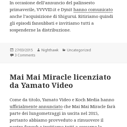
In occasione dell’annuncio del palinsesto
primaverile, VVVVID.it e Dynit
hanno comunicato
anche l’acquisizione di Shigurui. Ritiriamo quindi
gli episodi fansubbati e invitiamo tutti a
sospenderne la distribuzione.
Posted
Author
Categories
27/03/2015
Nighthawk
Uncategorized
on
on Shigurui licenziato da VVVVID.it e Dynit
3 Comments
Mai Mai Miracle licenziato
da Yamato Video
Come da titolo, Yamato Video e Koch Media hanno
ufficialmente annunciato
che Mai Mai Miracle farà
parte dei lungometraggi in uscita nel 2015,
pertanto abbiamo provveduto a rimuovere il
nostro fansub e invitiamo tutti a cessarne la