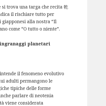
 si trova una targa che recita 乾
ica il rischiare tutto per
i giapponesi alla nostra “Il
iano come “O tutto o niente”.
i ingranaggi planetari
i intende il fenomeno evolutivo
dui adulti permangono le
giche tipiche delle forme
 anche parlare di neotenia
ità viene considerata