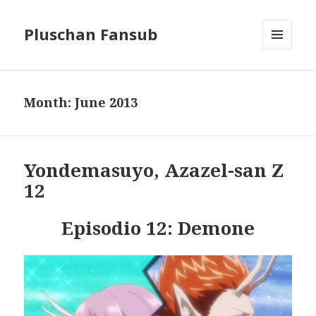
Pluschan Fansub
MENU
AND
WIDGETS
Month:
June 2013
Yondemasuyo, Azazel-san Z
12
Episodio 12: Demone