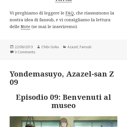
Vi preghiamo di leggere le
FAQ
, che riassumono la
nostra idea di fansub, e vi consigliamo la lettura
delle
Note
(se mai le inseriremo).
Posted
Author
Categories
22/06/2013
Chibi Goku
Azazel
,
Fansub
on
on Yondemasuyo, Azazel-san Z 10
3 Comments
Yondemasuyo, Azazel-san Z
09
Episodio 09: Benvenuti al
museo