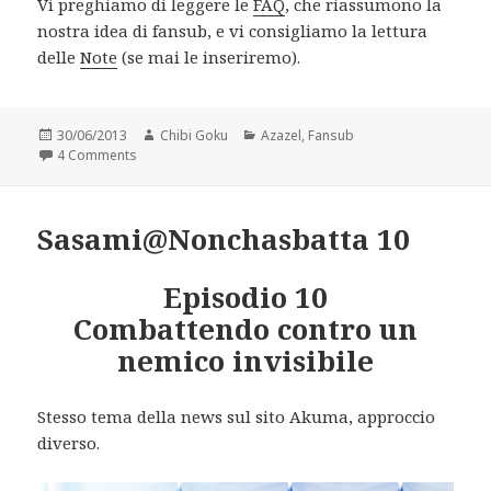
Vi preghiamo di leggere le
FAQ
, che riassumono la
nostra idea di fansub, e vi consigliamo la lettura
delle
Note
(se mai le inseriremo).
Posted
Author
Categories
30/06/2013
Chibi Goku
Azazel
,
Fansub
on
on Yondemasuyo, Azazel-san Z 12
4 Comments
Sasami@Nonchasbatta 10
Episodio 10
Combattendo contro un
nemico invisibile
Stesso tema della news sul sito Akuma, approccio
diverso.