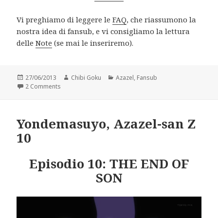
Vi preghiamo di leggere le
FAQ
, che riassumono la
nostra idea di fansub, e vi consigliamo la lettura
delle
Note
(se mai le inseriremo).
Posted
Author
Categories
27/06/2013
Chibi Goku
Azazel
,
Fansub
on
on Yondemasuyo, Azazel-san Z 11
2 Comments
Yondemasuyo, Azazel-san Z
10
Episodio 10: THE END OF
SON