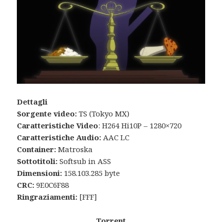
Dettagli
Sorgente video:
TS (Tokyo MX)
Caratteristiche Video
: H264 Hi10P – 1280×720
Caratteristiche Audio:
AAC LC
Container:
Matroska
Sottotitoli:
Softsub in ASS
Dimensioni:
158.103.285 byte
CRC:
9E0C6F88
Ringraziamenti:
[FFF]
Torrent