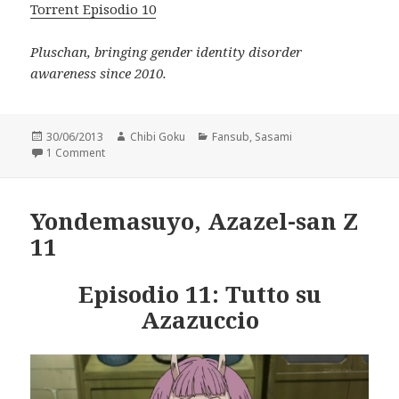
Torrent Episodio 10
Pluschan, bringing gender identity disorder
awareness since 2010.
Posted
Author
Categories
30/06/2013
Chibi Goku
Fansub
,
Sasami
on
on Sasami@Nonchasbatta 10
1 Comment
Yondemasuyo, Azazel-san Z
11
Episodio 11: Tutto su
Azazuccio