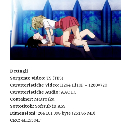
Dettagli
Sorgente video:
TS (TBS)
Caratteristiche Video
: H264 Hi10P – 1280×720
Caratteristiche Audio:
AAC LC
Container:
Matroska
Sottotitoli:
Softsub in ASS
Dimensioni:
264.101.398 byte (251.86 MB)
CRC:
4EE5504F