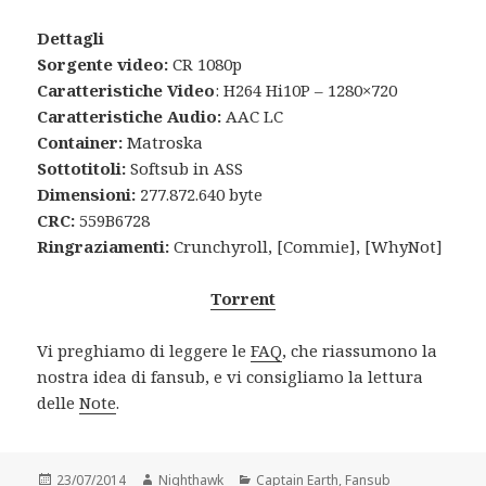
Dettagli
Sorgente video:
CR 1080p
Caratteristiche Video
: H264 Hi10P – 1280×720
Caratteristiche Audio:
AAC LC
Container:
Matroska
Sottotitoli:
Softsub in ASS
Dimensioni:
277.872.640 byte
CRC:
559B6728
Ringraziamenti:
Crunchyroll, [Commie], [WhyNot]
Torrent
Vi preghiamo di leggere le
FAQ
, che riassumono la
nostra idea di fansub, e vi consigliamo la lettura
delle
Note
.
Posted
Author
Categories
23/07/2014
Nighthawk
Captain Earth
,
Fansub