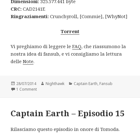
Dimensioni:
325.577.441 byte
CRC:
CAD2141E
Ringraziamenti:
Crunchyroll, [Commie], [WhyNot]
Torrent
Vi preghiamo di leggere le
FAQ
, che riassumono la
nostra idea di fansub, e vi consigliamo la lettura
delle
Note
.
Posted
Author
Categories
28/07/2014
Nighthawk
Captain Earth
,
Fansub
on
on Captain Earth – Episodio 16
1 Comment
Captain Earth – Episodio 15
Rilasciamo questo episodio in onore di Tomoda.