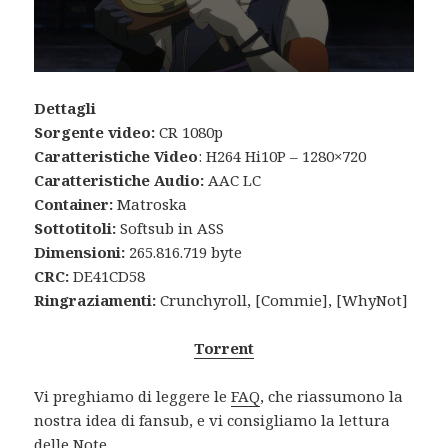
Dettagli
Sorgente video:
CR 1080p
Caratteristiche Video
: H264 Hi10P – 1280×720
Caratteristiche Audio:
AAC LC
Container:
Matroska
Sottotitoli:
Softsub in ASS
Dimensioni:
265.816.719 byte
CRC:
DE41CD58
Ringraziamenti:
Crunchyroll, [Commie], [WhyNot]
Torrent
Vi preghiamo di leggere le
FAQ
, che riassumono la
nostra idea di fansub, e vi consigliamo la lettura
delle
Note
.