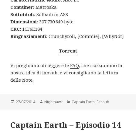
Container:
Matroska
Sottotitoli:
Softsub in ASS
Dimensioni:
307.730.649 byte
CRC:
1CF6E184
Ringraziamenti:
Crunchyroll, [Commie], [WhyNot]
Torrent
Vi preghiamo di leggere le
FAQ
, che riassumono la
nostra idea di fansub, e vi consigliamo la lettura
delle
Note
.
Posted
Author
Categories
27/07/2014
Nighthawk
Captain Earth
,
Fansub
on
Captain Earth – Episodio 14