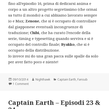
fino all’episodio 16, prima di dedicarsi anima e
corpo a un altro progetto segretissimo (che ormai
sa tutto il mondo) a cui abbiamo lavorato sempre
io e Max;
Zenone
, che si è occupato di controllare
dal giapponese eventuali incongruenze di
traduzione;
Chibi
, che ha curato l’encode della
serie, timing e typesetting quando serviva e si è
occupato del controllo finale;
Byakko
, che si è
occupato della distribuzione.
Io invece mi do una gran pacca sulle spalle da solo
per aver fatto poco e niente!
Posted
Author
Categories
09/10/2014
Nighthawk
Captain Earth
,
Fansub
on
on Captain Earth – Episodio 25 FINE
1 Comment
Captain Earth – Episodi 23 &