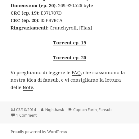
Dimensioni (ep. 20):
269.920.526 byte
CRC (ep. 19):
E371707D
CRC (ep. 20):
35EB7BCA
Ringraziamenti:
Crunchyroll, [Flax]
Torrent ep. 19
Torrent ep. 20
Vi preghiamo di leggere le
FAQ
, che riassumono la
nostra idea di fansub, e vi consigliamo la lettura
delle
Note
.
Posted
Author
Categories
03/10/2014
Nighthawk
Captain Earth
,
Fansub
on
on Captain Earth – Episodi 19 & 20
1 Comment
Proudly powered by WordPress