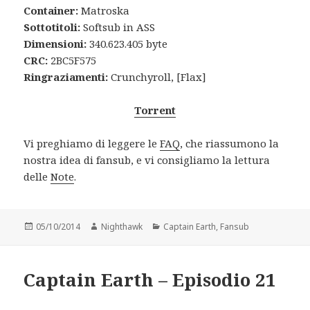
Container:
Matroska
Sottotitoli:
Softsub in ASS
Dimensioni:
340.623.405 byte
CRC:
2BC5F575
Ringraziamenti:
Crunchyroll, [Flax]
Torrent
Vi preghiamo di leggere le
FAQ
, che riassumono la
nostra idea di fansub, e vi consigliamo la lettura
delle
Note
.
Posted
Author
Categories
05/10/2014
Nighthawk
Captain Earth
,
Fansub
on
Captain Earth – Episodio 21