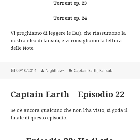
Torrent ep. 23
Torrent ep. 24
Vi preghiamo di leggere le
FAQ
, che riassumono la
nostra idea di fansub, e vi consigliamo la lettura
delle
Note
.
Posted
Author
Categories
09/10/2014
Nighthawk
Captain Earth
,
Fansub
on
Captain Earth – Episodio 22
Se c’è ancora qualcuno che non l’ha visto, si goda il
finale di questo episodio.