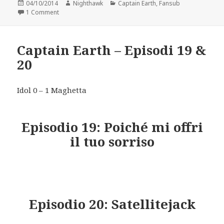
Posted
Author
Categories
04/10/2014
Nighthawk
Captain Earth
,
Fansub
on
on Captain Earth – Episodio 21
1 Comment
Captain Earth – Episodi 19 &
20
Idol 0 – 1 Maghetta
Episodio 19: Poiché mi offri
il tuo sorriso
Episodio 20: Satellitejack