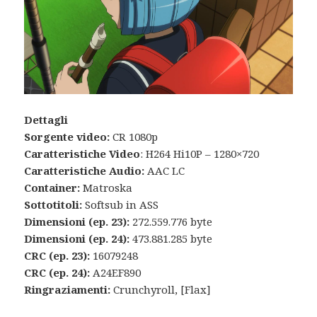
Dettagli
Sorgente video:
CR 1080p
Caratteristiche Video
: H264 Hi10P – 1280×720
Caratteristiche Audio:
AAC LC
Container:
Matroska
Sottotitoli:
Softsub in ASS
Dimensioni (ep. 23):
272.559.776 byte
Dimensioni (ep. 24):
473.881.285 byte
CRC (ep. 23):
16079248
CRC (ep. 24):
A24EF890
Ringraziamenti:
Crunchyroll, [Flax]