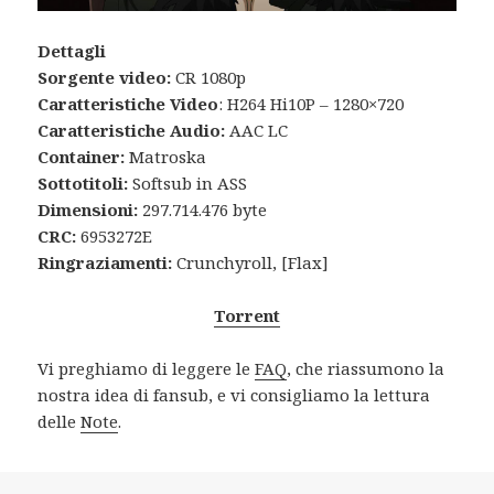
Dettagli
Sorgente video:
CR 1080p
Caratteristiche Video
: H264 Hi10P – 1280×720
Caratteristiche Audio:
AAC LC
Container:
Matroska
Sottotitoli:
Softsub in ASS
Dimensioni:
297.714.476 byte
CRC:
6953272E
Ringraziamenti:
Crunchyroll, [Flax]
Torrent
Vi preghiamo di leggere le
FAQ
, che riassumono la
nostra idea di fansub, e vi consigliamo la lettura
delle
Note
.