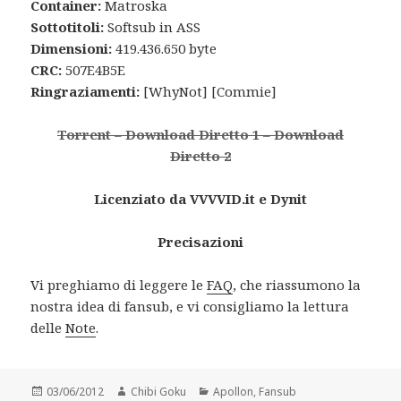
Container:
Matroska
Sottotitoli:
Softsub in ASS
Dimensioni:
419.436.650 byte
CRC:
507E4B5E
Ringraziamenti:
[WhyNot] [Commie]
Torrent
–
Download Diretto 1
–
Download
Diretto 2
Licenziato da VVVVID.it e Dynit
Precisazioni
Vi preghiamo di leggere le
FAQ
, che riassumono la
nostra idea di fansub, e vi consigliamo la lettura
delle
Note
.
Posted
Author
Categories
03/06/2012
Chibi Goku
Apollon
,
Fansub