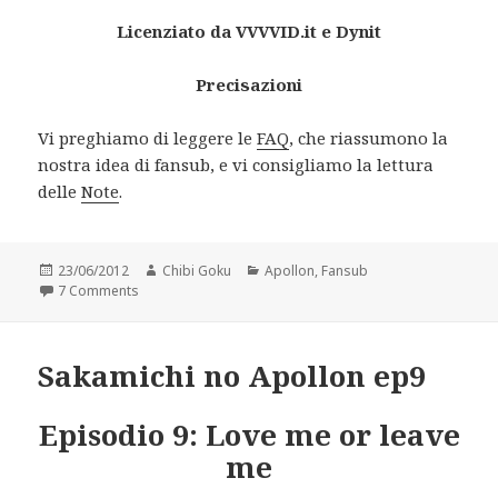
Licenziato da VVVVID.it e Dynit
Precisazioni
Vi preghiamo di leggere le
FAQ
, che riassumono la
nostra idea di fansub, e vi consigliamo la lettura
delle
Note
.
Posted
Author
Categories
23/06/2012
Chibi Goku
Apollon
,
Fansub
on
on Sakamichi no Apollon ep10
7 Comments
Sakamichi no Apollon ep9
Episodio 9: Love me or leave
me