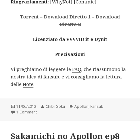
Ringraziamenti:
[WhyNot] [Commie]
Torrent
–
Download Diretto 1
–
Download
Diretto 2
Licenziato da VVVVID.it e Dynit
Precisazioni
Vi preghiamo di leggere le
FAQ
, che riassumono la
nostra idea di fansub, e vi consigliamo la lettura
delle
Note
.
Posted
Author
Categories
11/06/2012
Chibi Goku
Apollon
,
Fansub
on
on Sakamichi no Apollon ep9
1 Comment
Sakamichi no Apollon ep8