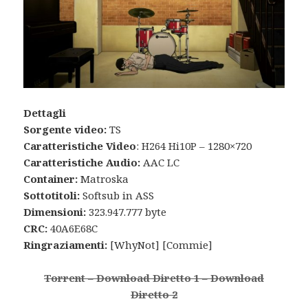
Dettagli
Sorgente video:
TS
Caratteristiche Video
: H264 Hi10P – 1280×720
Caratteristiche Audio:
AAC LC
Container:
Matroska
Sottotitoli:
Softsub in ASS
Dimensioni:
323.947.777 byte
CRC:
40A6E68C
Ringraziamenti:
[WhyNot] [Commie]
Torrent
–
Download Diretto 1
–
Download
Diretto 2