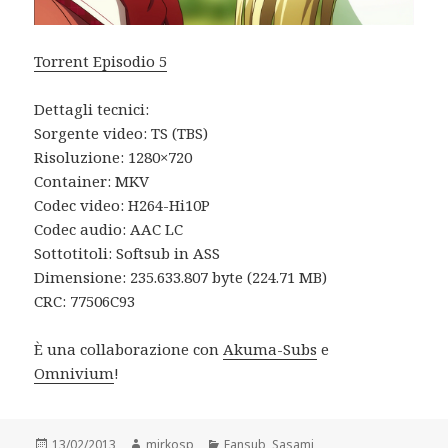
Torrent Episodio 5
Dettagli tecnici:
Sorgente video: TS (TBS)
Risoluzione: 1280×720
Container: MKV
Codec video: H264-Hi10P
Codec audio: AAC LC
Sottotitoli: Softsub in ASS
Dimensione: 235.633.807 byte (224.71 MB)
CRC: 77506C93
È una collaborazione con
Akuma-Subs
e
Omnivium
!
Posted
Author
Categories
13/02/2013
mirkosp
Fansub
,
Sasami