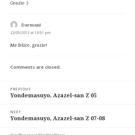
Grazie :)
Darmani
says:
22/05/2013 at 10:51 pm
Me felice, grazie!
Comments are closed.
Post
PREVIOUS
navigation
Yondemasuyo, Azazel-san Z 05
Previous
post:
NEXT
Yondemasuyo, Azazel-san Z 07-08
Next
post: