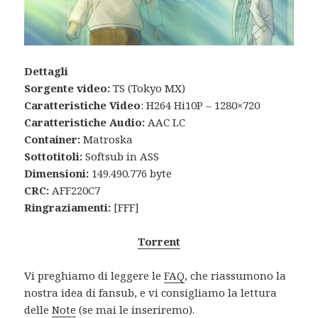
Dettagli
Sorgente video:
TS (Tokyo MX)
Caratteristiche Video
: H264 Hi10P – 1280×720
Caratteristiche Audio:
AAC LC
Container:
Matroska
Sottotitoli:
Softsub in ASS
Dimensioni:
149.490.776 byte
CRC:
AFF220C7
Ringraziamenti:
[FFF]
Torrent
Vi preghiamo di leggere le
FAQ
, che riassumono la
nostra idea di fansub, e vi consigliamo la lettura
delle
Note
(se mai le inseriremo).