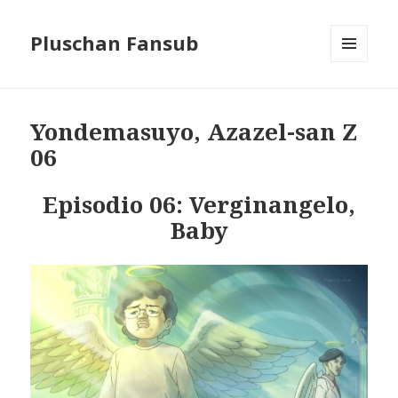
Pluschan Fansub
MENU
AND
WIDGETS
Yondemasuyo, Azazel-san Z
06
Episodio 06: Verginangelo,
Baby