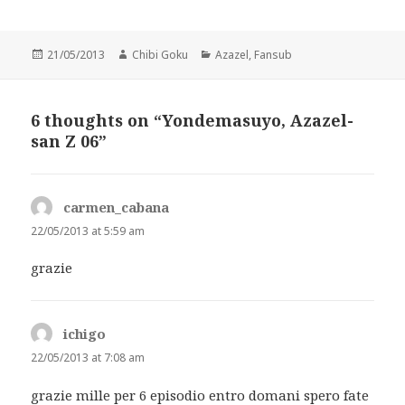
Posted
Author
Categories
21/05/2013
Chibi Goku
Azazel
,
Fansub
on
6 thoughts on “Yondemasuyo, Azazel-
san Z 06”
carmen_cabana
says:
22/05/2013 at 5:59 am
grazie
ichigo
says:
22/05/2013 at 7:08 am
grazie mille per 6 episodio entro domani spero fate