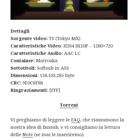
Dettagli
Sorgente video:
TS (Tokyo MX)
Caratteristiche Video
: H264 Hi10P – 1280×720
Caratteristiche Audio:
AAC LC
Container:
Matroska
Sottotitoli:
Softsub in ASS
Dimensioni:
158.103.285 byte
CRC:
9E0C6F88
Ringraziamenti:
[FFF]
Torrent
Vi preghiamo di leggere le
FAQ
, che riassumono la
nostra idea di fansub, e vi consigliamo la lettura
delle
Note
(se mai le inseriremo).