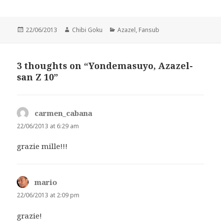
Posted
Author
Categories
22/06/2013
Chibi Goku
Azazel
,
Fansub
on
3 thoughts on “Yondemasuyo, Azazel-
san Z 10”
carmen_cabana
says:
22/06/2013 at 6:29 am
grazie mille!!!
mario
says:
22/06/2013 at 2:09 pm
grazie!