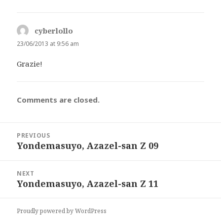
cyberlollo
says:
23/06/2013 at 9:56 am
Grazie!
Comments are closed.
Post
PREVIOUS
navigation
Yondemasuyo, Azazel-san Z 09
Previous
post:
NEXT
Yondemasuyo, Azazel-san Z 11
Next
post:
Proudly powered by WordPress