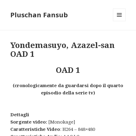
Pluschan Fansub
MENU
AND
WIDGETS
Yondemasuyo, Azazel-san
OAD 1
OAD 1
(cronologicamente da guardarsi dopo il quarto
episodio della serie tv)
Dettagli
Sorgente video:
[Monokage]
Caratteristiche Video
: H264 – 848×480