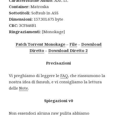
Caratteristiche Audio:
AAC LC
Container:
Matroska
Sottotitoli:
Softsub in ASS
Dimensioni:
157.301.675 byte
CRC:
3CF846B1
Ringraziamenti:
[Monokage]
Patch Torrent Monokage
–
File
–
Download
Diretto
–
Download Diretto 2
Precisazioni
Vi preghiamo di leggere le
FAQ
, che riassumono la
nostra idea di fansub, e vi consigliamo la lettura
delle
Note
.
Spiegazioni v0
Non essendoci alcuna raw pulita abbiamo